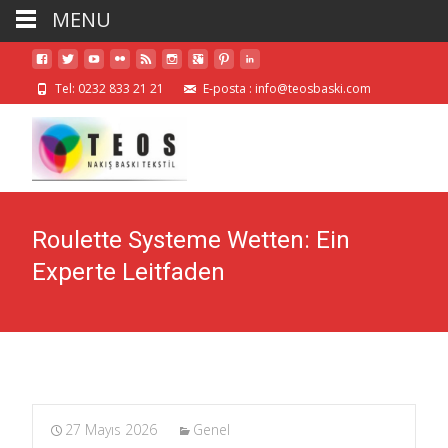
MENU
Tel: 0232 833 21 21
E-posta : info@teosbaski.com
Roulette Systeme Wetten: Ein
Experte Leitfaden
27 Mayıs 2026
Genel