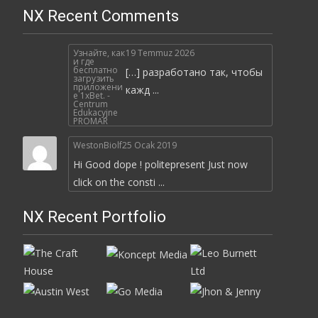
NX Recent Comments
Узнайте, как
19 Temmuz 2026
и где
бесплатно
[…] разработано так, чтобы
загрузить
приложени
кажд ...
е 1xBet. -
Centrum
Edukacyjne
PROMAR
WestonBiolf
25 Ocak 2019
Hi Good dope ! politepresent Just now
click on the consti ...
NX Recent Portfolio