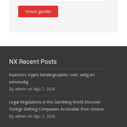
NX Recent Posts
Kaasino’s crypto betalingsopties: snel, veilig en
eenvoudig
By admin on Ağu 7, 2026
Legal Regulations in the Gambling World Discover
Foreign Betting Companies Accessible from Greece
By admin on Ağu 7, 2026