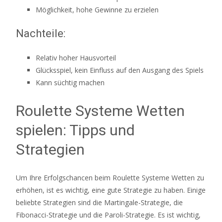
Möglichkeit, hohe Gewinne zu erzielen
Nachteile:
Relativ hoher Hausvorteil
Glücksspiel, kein Einfluss auf den Ausgang des Spiels
Kann süchtig machen
Roulette Systeme Wetten
spielen: Tipps und
Strategien
Um Ihre Erfolgschancen beim Roulette Systeme Wetten zu
erhöhen, ist es wichtig, eine gute Strategie zu haben. Einige
beliebte Strategien sind die Martingale-Strategie, die
Fibonacci-Strategie und die Paroli-Strategie. Es ist wichtig,