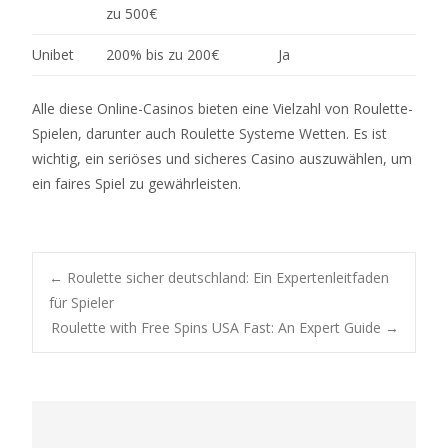
zu 500€
Unibet
200% bis zu 200€
Ja
Alle diese Online-Casinos bieten eine Vielzahl von Roulette-
Spielen, darunter auch Roulette Systeme Wetten. Es ist
wichtig, ein seriöses und sicheres Casino auszuwählen, um
ein faires Spiel zu gewährleisten.
←
Roulette sicher deutschland: Ein Expertenleitfaden
für Spieler
Post navigation
Roulette with Free Spins USA Fast: An Expert Guide
→