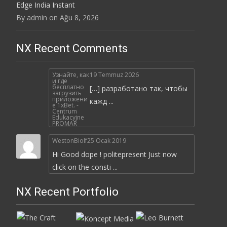
Edge India Instant
By admin on Ağu 8, 2026
NX Recent Comments
Узнайте, как
19 Temmuz 2026
и где
бесплатно
[…] разработано так, чтобы
загрузить
приложени
кажд ...
е 1xBet. -
Centrum
Edukacyjne
PROMAR
WestonBiolf
25 Ocak 2019
Hi Good dope ! politepresent Just now
click on the consti ...
NX Recent Portfolio