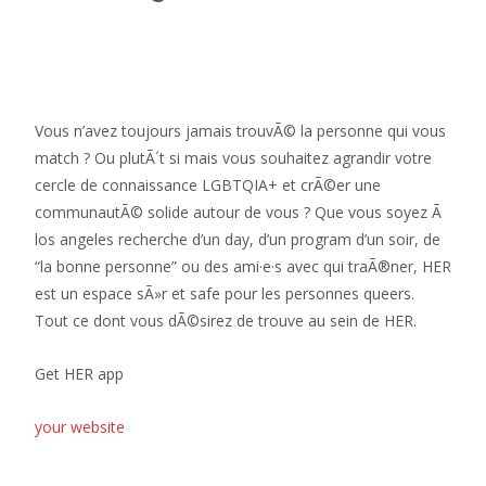
Vous n’avez toujours jamais trouvÃ© la personne qui vous
match ? Ou plutÃ´t si mais vous souhaitez agrandir votre
cercle de connaissance LGBTQIA+ et crÃ©er une
communautÃ© solide autour de vous ? Que vous soyez Ã
los angeles recherche d’un day, d’un program d’un soir, de
“la bonne personne” ou des ami·e·s avec qui traÃ®ner, HER
est un espace sÃ»r et safe pour les personnes queers.
Tout ce dont vous dÃ©sirez de trouve au sein de HER.
Get HER app
your website