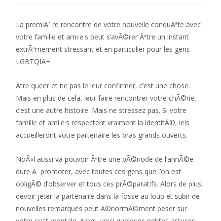
La premiÃ¨re rencontre de votre nouvelle conquÃªte avec
votre famille et ami·e·s peut s’avÃ©rer Ãªtre un instant
extrÃªmement stressant et en particulier pour les gens
LGBTQIA+.
Ãtre queer et ne pas le leur confirmer, c’est une chose.
Mais en plus de cela, leur faire rencontrer votre chÃ©rie,
c’est une autre histoire. Mais ne stressez pas. Si votre
famille et ami·e·s respectent vraiment la identitÃ©, iels
accueilleront votre partenaire les bras grands ouverts.
NoÃ«l aussi va pouvoir Ãªtre une pÃ©riode de l’annÃ©e
dure Ã promoter, avec toutes ces gens que l’on est
obligÃ© d’observer et tous ces prÃ©paratifs. Alors de plus,
devoir jeter la partenaire dans la fosse au loup et subir de
nouvelles remarques peut Ã©normÃ©ment peser sur
votre cost mentale. Alors, voici quelques petites astuces