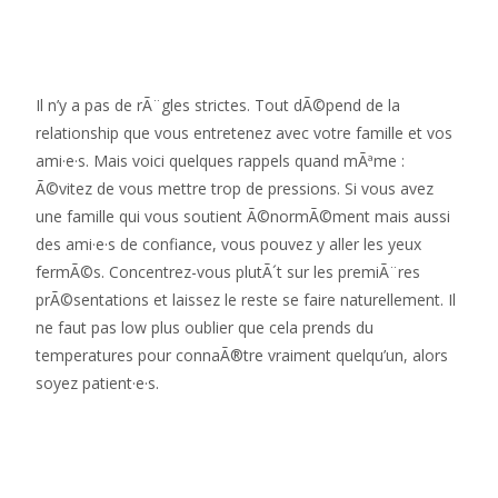
Il n’y a pas de rÃ¨gles strictes. Tout dÃ©pend de la
relationship que vous entretenez avec votre famille et vos
ami·e·s. Mais voici quelques rappels quand mÃªme :
Ã©vitez de vous mettre trop de pressions. Si vous avez
une famille qui vous soutient Ã©normÃ©ment mais aussi
des ami·e·s de confiance, vous pouvez y aller les yeux
fermÃ©s. Concentrez-vous plutÃ´t sur les premiÃ¨res
prÃ©sentations et laissez le reste se faire naturellement. Il
ne faut pas low plus oublier que cela prends du
temperatures pour connaÃ®tre vraiment quelqu’un, alors
soyez patient·e·s.