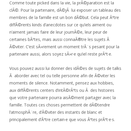
Comme toute picked dans la vie, la prÃ©paration est la
clÃ©. Pour la partenaire, dÃ©jÃ lui exposer un tableau des
membres de la famille est un bon dÃ©but. Cela peut Ãªtre
diffÃ©rents kinds d’anecdotes sur ce qu’iels aiment ou
n’aiment jamais faire de leur journÃ©e, leur peur de
certaines bÃªtes, mais aussi connaÃ®tre les sujets Ã
Ã©viter. C’est sÃ»rement un moment trÃ¨s pesant pour la
partenaire aussi, alors soyez sÃ»r·e qu’iel reste prÃªt·e.
Vous pouvez aussi lui donner des idÃ©es de sujets de talks
Ã aborder avec tel ou telle personne afin de Ã©viter les
moments de silence. Notamment, pensez aux hobbies,
aux diffÃ©rents centers d’intÃ©rÃªts ou Ã des histoires
que votre partenaire pourra aisÃ©ment partager avec la
famille. Toutes ces choses permettent de dÃ©tendre
l’atmosphÃ¨re, d’Ã©viter des instants de blanc et
principalement d’Ãªtre certain·e que vous Ãªtes prÃªt·e·s.