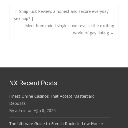
←
SnapFuck Review: a honest and secure everyday
sex app? |
Post navigation
Meet likeminded singles and revel in the exciting
world of gay dating
→
NX Recent Posts
Finest Online Casinos That Accept Mastercard
Deposits
By admin on Ağu 8, 2026
The Ultimate Guide to French Roulette Low House