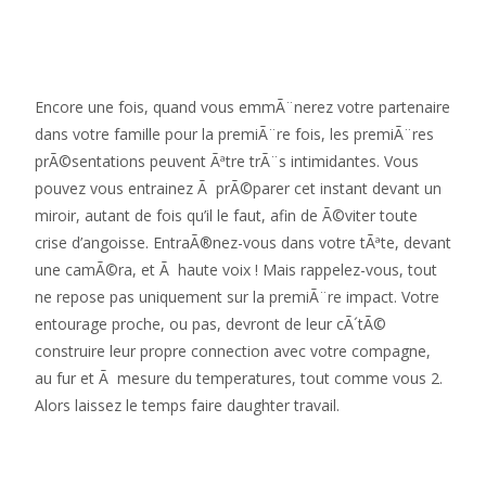
Encore une fois, quand vous emmÃ¨nerez votre partenaire
dans votre famille pour la premiÃ¨re fois, les premiÃ¨res
prÃ©sentations peuvent Ãªtre trÃ¨s intimidantes. Vous
pouvez vous entrainez Ã prÃ©parer cet instant devant un
miroir, autant de fois qu’il le faut, afin de Ã©viter toute
crise d’angoisse. EntraÃ®nez-vous dans votre tÃªte, devant
une camÃ©ra, et Ã haute voix ! Mais rappelez-vous, tout
ne repose pas uniquement sur la premiÃ¨re impact. Votre
entourage proche, ou pas, devront de leur cÃ´tÃ©
construire leur propre connection avec votre compagne,
au fur et Ã mesure du temperatures, tout comme vous 2.
Alors laissez le temps faire daughter travail.