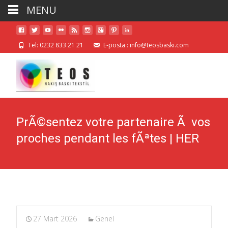
MENU
Tel: 0232 833 21 21
E-posta : info@teosbaski.com
PrÃ©sentez votre partenaire Ã vos
proches pendant les fÃªtes | HER
27 Mart 2026
Genel