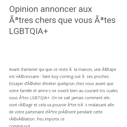
Opinion annoncer aux
Ãªtres chers que vous Ãªtes
LGBTQIA+
Avant d’amener qui que ce reste Ã la maison, une Ã©tape
est nÃ©cessaire : faire boy coming-out Ã ses proches.
Essayer d’Ã©viter d’inviter quelqu’un chez vous avant que
votre famille et ami·e·s ne soient bien au courant los cuales
vous Ãªtes LGBTQIA+. On ne sait jamais comment iels
vont rÃ©agir et cela va pouvoir Ãªtre trÃ¨s malaisant afin
de votre partenaire d’Ãªtre prÃ©sent pendant cette
rÃ©vÃ©lation. Peu importe ce
coming-out