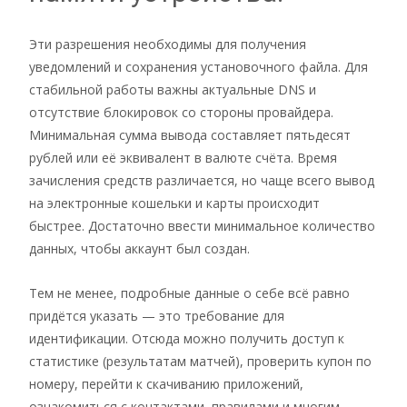
Эти разрешения необходимы для получения
уведомлений и сохранения установочного файла. Для
стабильной работы важны актуальные DNS и
отсутствие блокировок со стороны провайдера.
Минимальная сумма вывода составляет пятьдесят
рублей или её эквивалент в валюте счёта. Время
зачисления средств различается, но чаще всего вывод
на электронные кошельки и карты происходит
быстрее. Достаточно ввести минимальное количество
данных, чтобы аккаунт был создан.
Тем не менее, подробные данные о себе всё равно
придётся указать — это требование для
идентификации. Отсюда можно получить доступ к
статистике (результатам матчей), проверить купон по
номеру, перейти к скачиванию приложений,
ознакомиться с контактами, правилами и многим