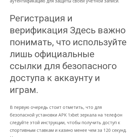
аутентификацию для защиты своей учётной записи.
Регистрация и
верификация Здесь важно
понимать, что используйте
лишь официальные
ссылки для безопасного
доступа к аккаунту и
играм.
В первую очередь стоит отметить, что для
безопасной установки APK 1xbet зеркала на телефон
следуйте этой инструкции, чтобы получить доступ к
спортивным ставкам и казино менее чем за 120 секунд.