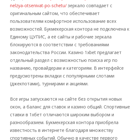
nelzya-otsenivat-po-schetu/
зеркало совпадает с
оригинальным сайтом, что обеспечивает
пользователям комфортное использование всех
возможностей. Букмекерская контора не подключена к
Единому ЦУПИС, а её сайты и рабочие зеркала
блокируются в соответствии с требованиями
законодательства России. Казино 1xbet предлагает
отдельный раздел с возможностью поиска игр по
названию, провайдерам и категориям. В интерфейсе
предусмотрены вкладки с популярными слотами
(джекпотами), турнирами и акциями.
Все игры запускаются на сайте без открытия новых
окон, а баланс для ставок и казино общий. Спортивные
ставки в 1хбет отличаются широким выбором и
разнообразием. Букмекерская контора приобрела
известность в интернете благодаря множеству
спортивных событий. Обычно в качестве первого