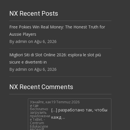
NX Recent Posts
Free Pokies Win Real Money: The Honest Truth for
Aussie Players
By admin on Ağu 6, 2026
Migliori Siti di Slot Online 2026: esplora le slot più
sicure e divertenti in
By admin on Ağu 6, 2026
NX Recent Comments
Узнайте, как
19 Temmuz 2026
и где
бесплатно
[…] разработано так, чтобы
загрузить
приложени
кажд ...
е 1xBet. -
Centrum
Edukacyjne
PROMAR