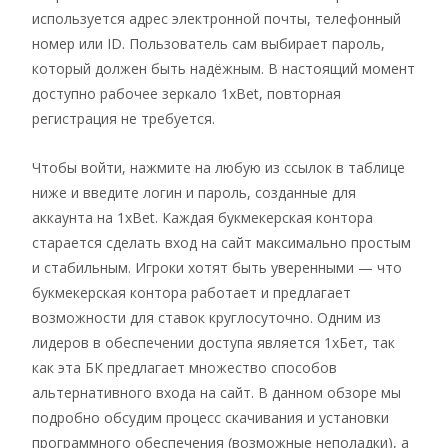
используется адрес электронной почты, телефонный
номер или ID. Пользователь сам выбирает пароль,
который должен быть надёжным. В настоящий момент
доступно рабочее зеркало 1xBet, повторная
регистрация не требуется.
Чтобы войти, нажмите на любую из ссылок в таблице
ниже и введите логин и пароль, созданные для
аккаунта на 1xBet. Каждая букмекерская контора
старается сделать вход на сайт максимально простым
и стабильным. Игроки хотят быть уверенными — что
букмекерская контора работает и предлагает
возможности для ставок круглосуточно. Одним из
лидеров в обеспечении доступа является 1хБет, так
как эта БК предлагает множество способов
альтернативного входа на сайт. В данном обзоре мы
подробно обсудим процесс скачивания и установки
программного обеспечения (возможные неполадки), а