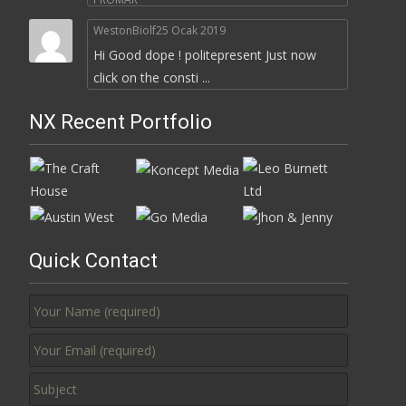
WestonBiolf
25 Ocak 2019
Hi Good dope ! politepresent Just now
click on the consti ...
NX Recent Portfolio
Quick Contact