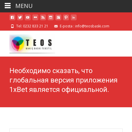
MENU
Tel: 0232 833 21 21
E-posta : info@teosbaski.com
Необходимо сказать, что
глобальная версия приложения
1xBet является официальной.