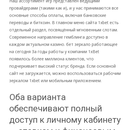
Наш ассортимент игр представлен ведущими
провайдерами (такими как и), и у нас принимаются все
основные способы оплаты, включая банковские
переводы и биткоин. В главном меню сайта 1xbet есть
отдельный раздел, посвящённый мгновенным слотам.
Современное направление гемблинга доступно в
каждом актуальном казино. бет зеркало работающее
на сегодня За годы работы у компании 1xBet
появилось более миллиона клиентов, что
подчеркивает высокий статус бренда. Если основной
сайт не загружается, можно воспользоваться рабочим
зеркалом 1xbet или мобильным приложением.
Оба варианта
обеспечивают полный
доступ к личному кабинету