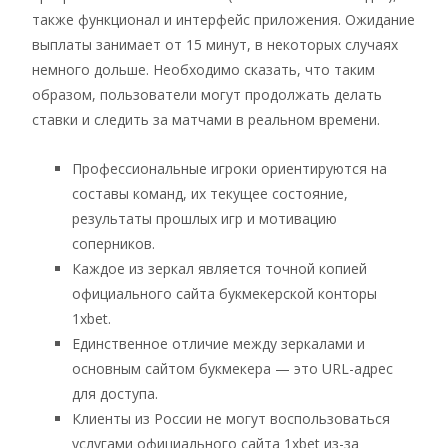
также функционал и интерфейс приложения. Ожидание
выплаты занимает от 15 минут, в некоторых случаях
немного дольше. Необходимо сказать, что таким
образом, пользователи могут продолжать делать
ставки и следить за матчами в реальном времени.
Профессиональные игроки ориентируются на
составы команд, их текущее состояние,
результаты прошлых игр и мотивацию
соперников.
Каждое из зеркал является точной копией
официального сайта букмекерской конторы
1xbet.
Единственное отличие между зеркалами и
основным сайтом букмекера — это URL-адрес
для доступа.
Клиенты из России не могут воспользоваться
услугами официального сайта 1xbet из-за