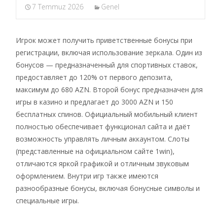
7 Temmuz 2026
Genel
Игрок может получить приветственные бонусы при
регистрации, включая использование зеркала. Один из
бонусов — предназначенный для спортивных ставок,
предоставляет до 120% от первого депозита,
максимум до 680 AZN. Второй бонус предназначен для
игры в казино и предлагает до 3000 AZN и 150
бесплатных спинов. Официальный мобильный клиент
полностью обеспечивает функционал сайтa и даёт
возможность управлять личным аккаунтом.
Слоты
(представленные на официальном сайте 1win),
отличаются яркой графикой и отличным звуковым
оформлением. Внутри игр также имеются
разнообразные бонусы, включая бонусные символы и
специальные игры.