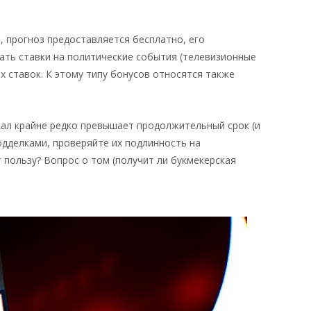
, прогноз предоставляется бесплатно, его
ать ставки на политические события (телевизионные
х ставок. К этому типу бонусов относятся также
кал крайне редко превышает продолжительный срок (и
одделками, проверяйте их подлинность на
 пользу? Вопрос о том (получит ли букмекерская