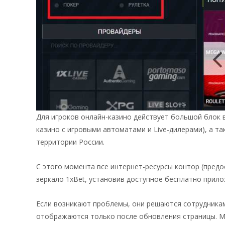
Для игроков онлайн-казино действует большой блок 
казино с игровыми автоматами и Live-дилерами), а 
территории России.
С этого момента все интернет-ресурсы контор (пред
зеркало 1xBet, установив доступное бесплатно прил
Если возникают проблемы, они решаются сотрудникам
отображаются только после обновления страницы. М