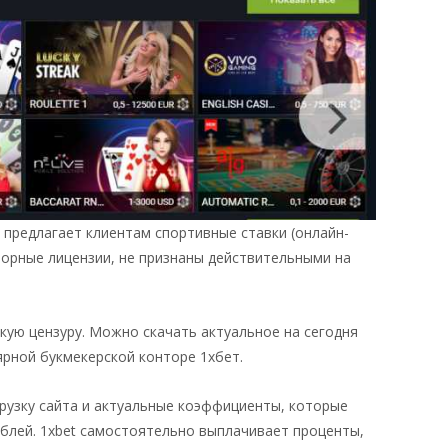
предлагает клиентам спортивные ставки (онлайн-
шорные лицензии, не признаны действительными на
кую цензуру. Можно скачать актуальное на сегодня
ярной букмекерской конторе 1хбет.
рузку сайта и актуальные коэффициенты, которые
блей. 1xbet самостоятельно выплачивает проценты,