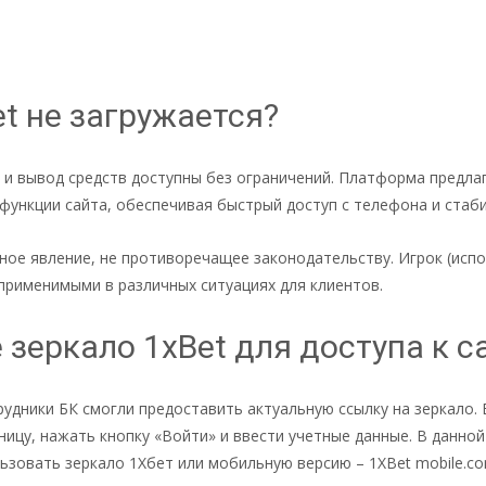
et не загружается?
ие и вывод средств доступны без ограничений. Платформа предла
функции сайта, обеспечивая быстрый доступ с телефона и стаби
ое явление, не противоречащее законодательству. Игрок (испол
применимыми в различных ситуациях для клиентов.
 зеркало 1xBet для доступа к с
рудники БК смогли предоставить актуальную ссылку на зеркало. 
ницу, нажать кнопку «Войти» и ввести учетные данные. В данной
ьзовать зеркало 1Хбет или мобильную версию – 1XBet mobile.c