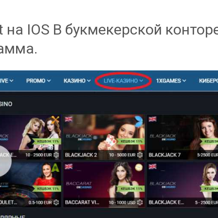
 на IOS В букмекерской контор
амма.