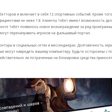
етторов и включает в себя 12 спортивных событий. Кроме того
фициентами не ниже 1.8. Клиенты 1хбет имеют возможность дел
менте 1хбет появилось новое вознаграждение за ряд проигранны
могут перенаправить игроков на фальшивый портал.
конторы в социальных сетях и мессенджерах. Долговечность зер
орые могут навредить вашему компьютеру. Будьте осторожны с п
ействительно ли потраченные на блокировки средства приносят