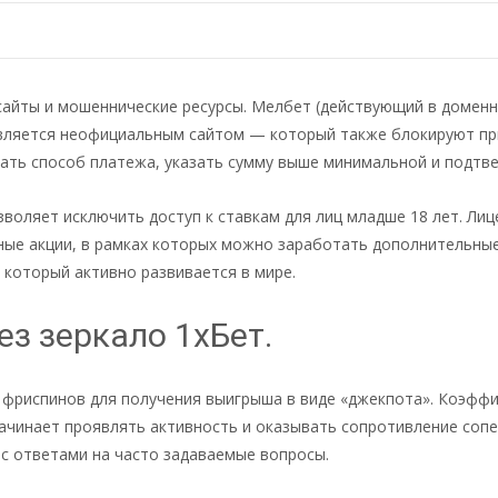
йты и мошеннические ресурсы. Мелбет (действующий в доменно
вляется неофициальным сайтом — который также блокируют пр
ать способ платежа, указать сумму выше минимальной и подтве
зволяет исключить доступ к ставкам для лиц младше 18 лет. Л
ные акции, в рамках которых можно заработать дополнительные
 который активно развивается в мире.
з зеркало 1хБет.
фриспинов для получения выигрыша в виде «джекпота». Коэффи
ачинает проявлять активность и оказывать сопротивление сопер
 с ответами на часто задаваемые вопросы.