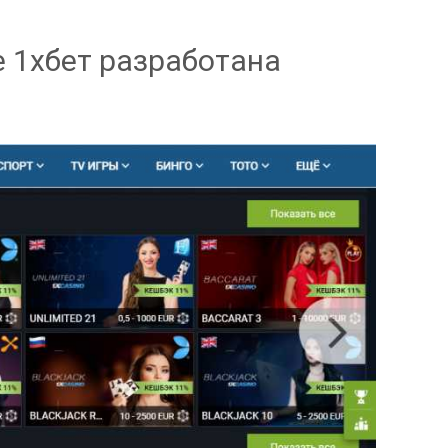
е 1хбет разработана