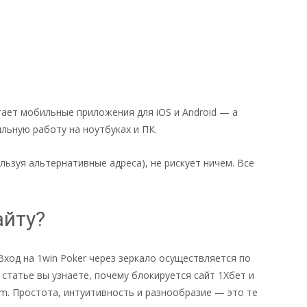
гает мобильные приложения для iOS и Android — а
льную работу на ноутбуках и ПК.
ьзуя альтернативные адреса), не рискует ничем. Все
айту?
Вход на 1win Poker через зеркало осуществляется по
 статье вы узнаете, почему блокируется сайт 1Хбет и
om. Простота, интуитивность и разнообразие — это те