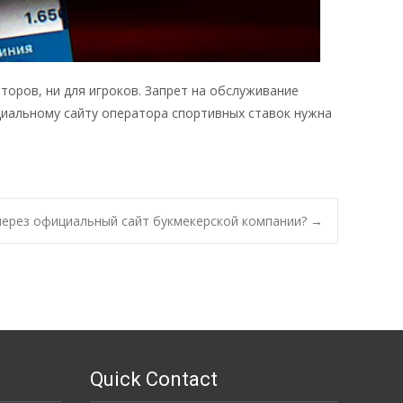
торов, ни для игроков. Запрет на обслуживание
ициальному сайту оператора спортивных ставок нужна
 через официальный сайт букмекерской компании?
→
Quick Contact