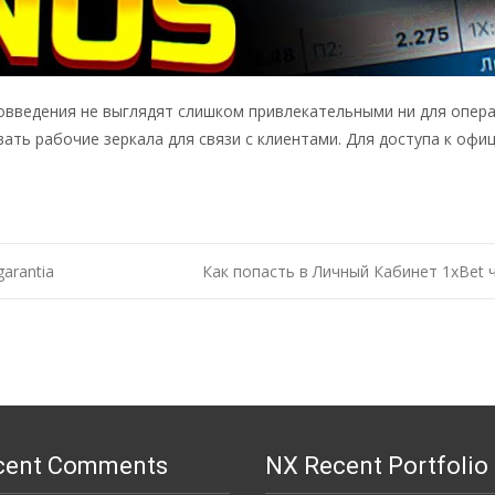
овведения не выглядят слишком привлекательными ни для опера
ать рабочие зеркала для связи с клиентами. Для доступа к оф
garantia
Как попасть в Личный Кабинет 1xBet
cent Comments
NX Recent Portfolio