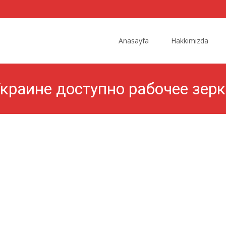
Skip to content
Anasayfa
Hakkımızda
раине доступно рабочее зерка
.
Nakış
>
Genel
>
На сегодняшний день в Украине доступно рабочее з